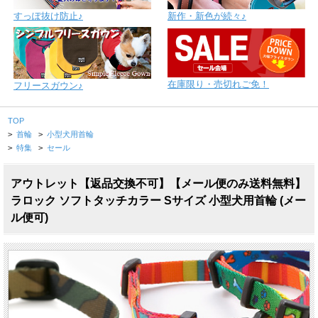
すっぽ抜け防止♪
新作・新色が続々♪
在庫限り・売切れご免！
フリースガウン♪
TOP
>
首輪
>
小型犬用首輪
>
特集
>
セール
アウトレット【返品交換不可】【メール便のみ送料無料】
ラロック ソフトタッチカラー Sサイズ 小型犬用首輪 (メー
ル便可)