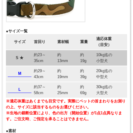
●サイズ一覧
適応体重
サイズ
首回り
素材幅
重量
（目安）
約23～
約
約
10kg迄の
S ★
35cm
13mm
19g
小型犬
約29～
約
約
20kg迄の
M
43cm
19mm
39g
中型犬
約37～
約
約
30kg迄の
L
58cm
25mm
69g
大型犬
※適応体重はあくまでも目安です。実際にペットの首まわりをお測り
の上、サイズに該当するものをお選びください。
※生地の裁断位置により、色の出方（開始位置）が1点1点異なりま
す。ご注文時、ご指定を承ることはできません。
●素材