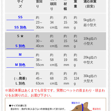
サイ
首回
重
適応体重
頭回
材
ズ
り
量
（目安）
り
幅
SS
約
約
約
約
5kg迄の
23～
34
15
36
超小型犬
SS 別色
30cm
cm迄
mm
g
S ★
約
約
約
約
10kg迄の
30～
43
15
54
小型犬
S 別色
40cm
cm迄
mm
g
M
約
約
約
約
20kg迄の
38～
58
19
85
中型犬
M 別色
55cm
cm迄
mm
g
L
約
約
約
約
30kg迄の
（↑↓廃番）
45～
68
25
124
大型犬
L 別色
63cm
cm迄
mm
g
※適応体重はあくまでも目安です。実際にペットの首まわり・頭まわ
りをお測りの上、お選び下さい。