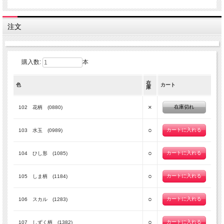
注文
購入数:
本
在
色
カート
庫
×
在庫切れ
102 花柄 (0880)
○
103 水玉 (0989)
○
104 ひし形 (1085)
○
105 しま柄 (1184)
○
106 スカル (1283)
○
107 しずく柄 (1382)