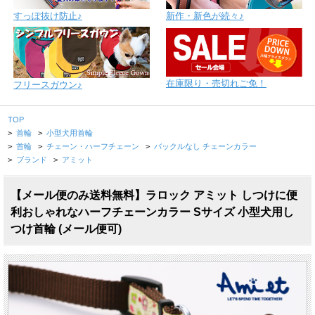
すっぽ抜け防止♪
新作・新色が続々♪
在庫限り・売切れご免！
フリースガウン♪
TOP
>
首輪
>
小型犬用首輪
>
首輪
>
チェーン・ハーフチェーン
>
バックルなし チェーンカラー
>
ブランド
>
アミット
【メール便のみ送料無料】ラロック アミット しつけに便
利おしゃれなハーフチェーンカラー Sサイズ 小型犬用し
つけ首輪 (メール便可)