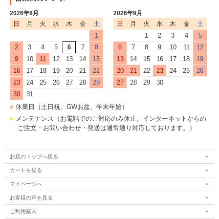
2026年8月
2026年9月
日
月
火
水
木
金
土
日
月
火
水
木
金
土
1
1
2
3
4
5
2
3
4
5
6
7
8
6
7
8
9
10
11
12
9
10
11
12
13
14
15
13
14
15
16
17
18
19
16
17
18
19
20
21
22
20
21
22
23
24
25
26
23
24
25
26
27
28
29
27
28
29
30
30
31
■
休業日（土日祝、GWお盆、年末年始）
■
メンテナンス（お電話でのご対応のみ休止。インターネットからの
ご注文・お問い合わせ・発送は通常通り対応しております。）
お店のトップへ戻る
カートを見る
マイページへ
お客様の声を見る
ご利用案内