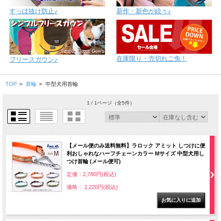
すっぽ抜け防止♪
新作・新色が続々♪
在庫限り・売切れご免！
フリースガウン♪
TOP
>
首輪
>
中型犬用首輪
1 / 1ページ
（全5件）
【メール便のみ送料無料】ラロック アミット しつけに便
利おしゃれなハーフチェーンカラー Mサイズ 中型犬用し
つけ首輪 (メール便可)
定価：2,780円(税込)
価格： 2,220円(税込)