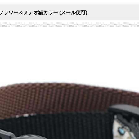
フラワー＆メテオ猫カラー (メール便可)