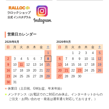
営業日カレンダー
2026年8月
2026年9月
日
月
火
水
木
金
土
日
月
火
水
木
金
土
1
1
2
3
4
5
2
3
4
5
6
7
8
6
7
8
9
10
11
12
9
10
11
12
13
14
15
13
14
15
16
17
18
19
16
17
18
19
20
21
22
20
21
22
23
24
25
26
23
24
25
26
27
28
29
27
28
29
30
30
31
■
休業日（土日祝、GWお盆、年末年始）
■
メンテナンス（お電話でのご対応のみ休止。インターネットからの
ご注文・お問い合わせ・発送は通常通り対応しております。）