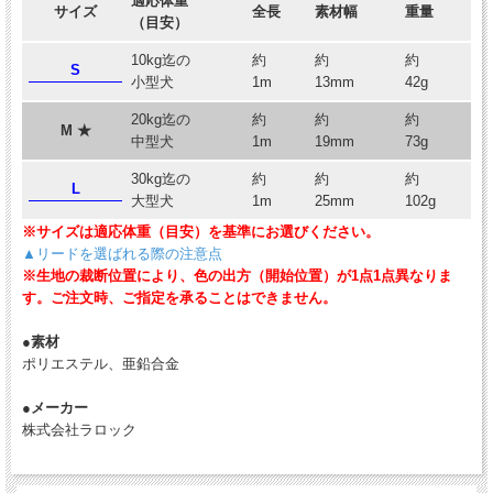
適応体重
サイズ
全長
素材幅
重量
（目安）
10kg迄の
約
約
約
S
小型犬
1m
13mm
42g
20kg迄の
約
約
約
M ★
中型犬
1m
19mm
73g
30kg迄の
約
約
約
L
大型犬
1m
25mm
102g
※サイズは適応体重（目安）を基準にお選びください。
▲リードを選ばれる際の注意点
※生地の裁断位置により、色の出方（開始位置）が1点1点異なりま
す。ご注文時、ご指定を承ることはできません。
●素材
ポリエステル、亜鉛合金
●メーカー
株式会社ラロック