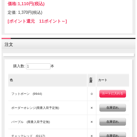
価格:
1,110円
(税込)
定価: 1,370円(税込)
[ポイント還元 11ポイント～]
注文
購入数:
本
在
色
カート
庫
○
フットボーン (9944)
×
在庫切れ
ボーダーオレンジ(廃番入荷予定無)
×
在庫切れ
パープル (廃番入荷予定無)
×
在庫切れ
チェックレッド (0117)