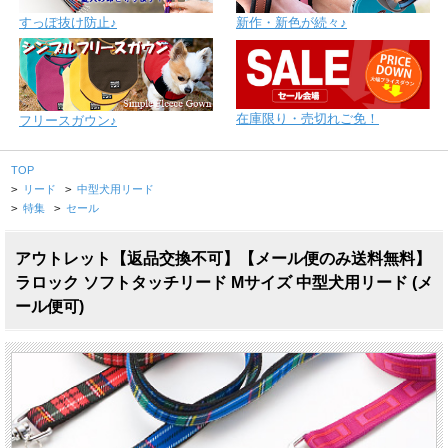
すっぽ抜け防止♪
新作・新色が続々♪
在庫限り・売切れご免！
フリースガウン♪
TOP
>
リード
>
中型犬用リード
>
特集
>
セール
アウトレット【返品交換不可】【メール便のみ送料無料】
ラロック ソフトタッチリード Mサイズ 中型犬用リード (メ
ール便可)