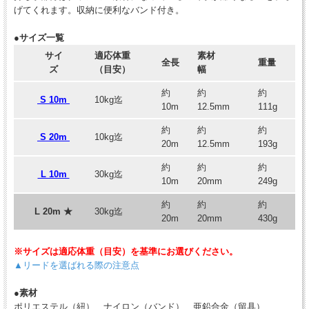
げてくれます。収納に便利なバンド付き。
●サイズ一覧
サイ
適応体重
素材
全長
重量
ズ
（目安）
幅
約
約
約
S 10m
10kg迄
10m
12.5mm
111g
約
約
約
S 20m
10kg迄
20m
12.5mm
193g
約
約
約
L 10m
30kg迄
10m
20mm
249g
約
約
約
L 20m ★
30kg迄
20m
20mm
430g
※サイズは適応体重（目安）を基準にお選びください。
▲リードを選ばれる際の注意点
●素材
ポリエステル（紐）、ナイロン（バンド）、亜鉛合金（留具）