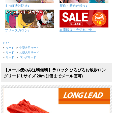
すっぽ抜け防止♪
新作・新色が続々♪
在庫限り・売切れご免！
フリースガウン♪
TOP
>
リード
>
中型犬用リード
>
リード
>
大型犬用リード
>
リード
>
ロングリード
【メール便のみ送料無料】ラロック ひろびろお散歩ロン
グリード Lサイズ 20m (1個までメール便可)