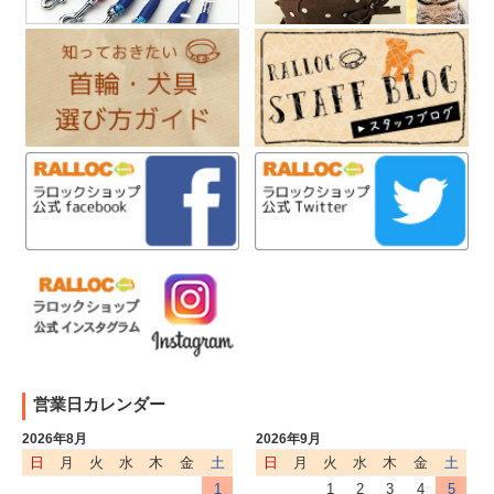
営業日カレンダー
2026年8月
2026年9月
日
月
火
水
木
金
土
日
月
火
水
木
金
土
1
1
2
3
4
5